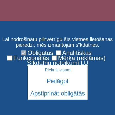
Lai nodrošinātu pilnvērtīgu šīs vietnes lietošanas
pieredzi, mēs izmantojam sīkdatnes.
Obligātās
Analītiskās
Kontakti
Privātuma atruna
Funkcionālās
Mērķa (reklāmas)
Sīkdatņu noteikumi LU
Sīkdatņu informācija
Piekrist visam
Pielāgot
Apstiprināt obligātās
© 2026 Latvijas Universitāte. Visas tiesības aizsargātas
Sīkdatnes